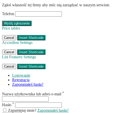
Zgłoś własność tej firmy aby móc nią zarządzać w naszym serwisie.
Telefon
Price tables
Cancel
Insert Shortcode
Accordion Settings
Cancel
Insert Shortcode
List Features Settings
Cancel
Insert Shortcode
Logowanie
Rejestracja
Zapomniałeś hasła?
*
Nazwa użytkownika lub adres e-mail
*
Hasło
Zapamiętaj mnie?
Zapomniałeś hasła?