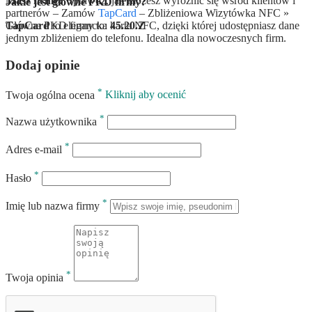
Masz firmę?
Sprawdź, jak możesz wyróżnić się wśród klientów i
Jakie jest główne PKD firmy?
partnerów – Zamów
TapCard
– Zbliżeniowa Wizytówka NFC »
Główne PKD firmy to:
TapCard
to elegancka karta NFC, dzięki której udostępniasz dane
45.20.Z
jednym zbliżeniem do telefonu. Idealna dla nowoczesnych firm.
Dodaj opinie
*
Twoja ogólna ocena
Kliknij aby ocenić
*
Nazwa użytkownika
*
Adres e-mail
*
Hasło
*
Imię lub nazwa firmy
*
Twoja opinia