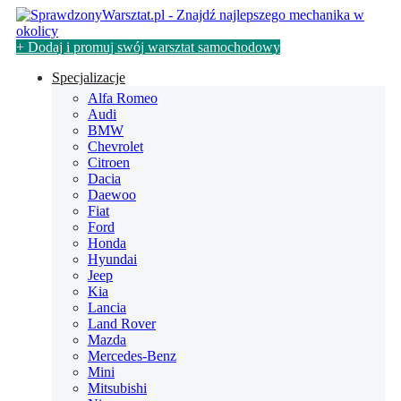
+ Dodaj i promuj swój warsztat samochodowy
Specjalizacje
Alfa Romeo
Audi
BMW
Chevrolet
Citroen
Dacia
Daewoo
Fiat
Ford
Honda
Hyundai
Jeep
Kia
Lancia
Land Rover
Mazda
Mercedes-Benz
Mini
Mitsubishi