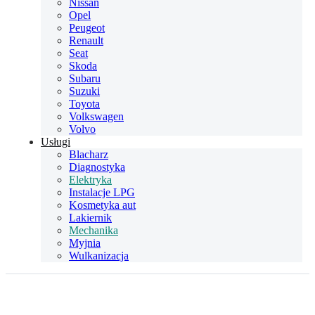
Nissan
Opel
Peugeot
Renault
Seat
Skoda
Subaru
Suzuki
Toyota
Volkswagen
Volvo
Usługi
Blacharz
Diagnostyka
Elektryka
Instalacje LPG
Kosmetyka aut
Lakiernik
Mechanika
Myjnia
Wulkanizacja