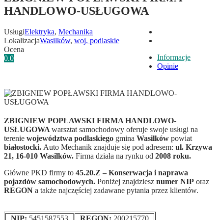
HANDLOWO-USŁUGOWA
Usługi
Elektryka
,
Mechanika
Lokalizacja
Wasilków
,
woj. podlaskie
Ocena
Informacje
0.0
Opinie
ZBIGNIEW POPŁAWSKI FIRMA HANDLOWO-
USŁUGOWA
warsztat samochodowy oferuje swoje usługi na
terenie
województwa podlaskiego
gmina
Wasilków
powiat
białostocki.
Auto Mechanik znajduje się pod adresem:
ul. Krzywa
21, 16-010 Wasilków.
Firma działa na rynku od
2008 roku.
Główne PKD firmy to
45.20.Z – Konserwacja i naprawa
pojazdów samochodowych.
Poniżej znajdziesz
numer NIP
oraz
REGON
a także najczęściej zadawane pytania przez klientów.
NIP:
5451587553
REGON:
200215770