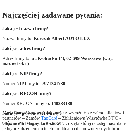
Najczęściej zadawane pytania:
Jaka jest nazwa firmy?
Nazwa firmy to:
Korczak Albert AUTO LUX
Jaki jest adres firmy?
Adres firmy to:
ul. Kłobucka 1/3, 02-699 Warszawa (woj.
mazowieckie)
Jaki jest NIP firmy?
Numer NIP firmy to:
7971341730
Jaki jest REGON firmy?
Numer REGON firmy to:
140383188
Masz firmę?
Sprawdź, jak możesz wyróżnić się wśród klientów i
Jakie jest główne PKD firmy?
partnerów – Zamów
TapCard
– Zbliżeniowa Wizytówka NFC »
Główne PKD firmy to:
TapCard
to elegancka karta NFC, dzięki której udostępniasz dane
45.20.Z
jednym zbliżeniem do telefonu. Idealna dla nowoczesnych firm.