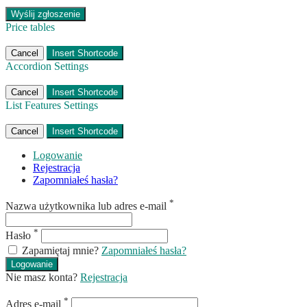
Price tables
Cancel
Insert Shortcode
Accordion Settings
Cancel
Insert Shortcode
List Features Settings
Cancel
Insert Shortcode
Logowanie
Rejestracja
Zapomniałeś hasła?
*
Nazwa użytkownika lub adres e-mail
*
Hasło
Zapamiętaj mnie?
Zapomniałeś hasła?
Logowanie
Nie masz konta?
Rejestracja
*
Adres e-mail