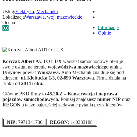
Usługi
Elektryka
,
Mechanika
Lokalizacja
Warszawa
,
woj. mazowieckie
Ocena
Informacje
0.0
Opinie
Korczak Albert AUTO LUX
warsztat samochodowy oferuje
swoje usługi na terenie
województwa mazowieckiego
gmina
Ursynów
powiat
Warszawa.
Auto Mechanik znajduje się pod
adresem:
ul. Kłobucka 1/3, 02-699 Warszawa.
Firma działa na
rynku od
2014 roku.
Główne PKD firmy to
45.20.Z – Konserwacja i naprawa
pojazdów samochodowych.
Poniżej znajdziesz
numer NIP
oraz
REGON
a także najczęściej zadawane pytania przez klientów.
NIP:
7971341730
REGON:
140383188