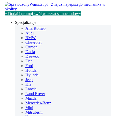
+ Dodaj i promuj swój warsztat samochodowy
Specjalizacje
Alfa Romeo
Audi
BMW
Chevrolet
Citroen
Dacia
Daewoo
Fiat
Ford
Honda
Hyundai
Jeep
Kia
Lancia
Land Rover
Mazda
Mercedes-Benz
Mini
Mitsubishi