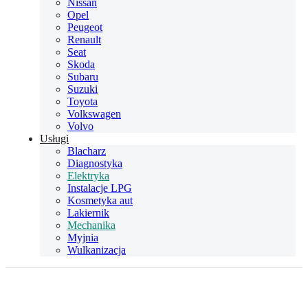
Nissan
Opel
Peugeot
Renault
Seat
Skoda
Subaru
Suzuki
Toyota
Volkswagen
Volvo
Usługi
Blacharz
Diagnostyka
Elektryka
Instalacje LPG
Kosmetyka aut
Lakiernik
Mechanika
Myjnia
Wulkanizacja