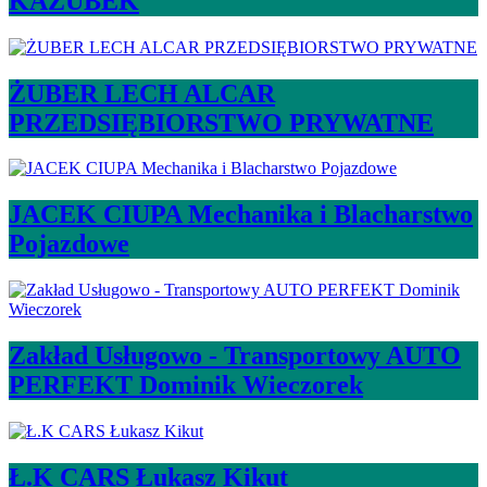
KAZUBEK
ŻUBER LECH ALCAR
PRZEDSIĘBIORSTWO PRYWATNE
JACEK CIUPA Mechanika i Blacharstwo
Pojazdowe
Zakład Usługowo - Transportowy AUTO
PERFEKT Dominik Wieczorek
Ł.K CARS Łukasz Kikut